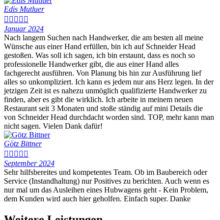
Edis Mutluer





Januar 2024
Nach langem Suchen nach Handwerker, die am besten all meine
Wünsche aus einer Hand erfüllen, bin ich auf Schneider Head
gestoßen. Was soll ich sagen, ich bin erstaunt, dass es noch so
professionelle Handwerker gibt, die aus einer Hand alles
fachgerecht ausführen. Von Planung bis hin zur Ausführung lief
alles so unkompliziert. Ich kann es jedem nur ans Herz legen. In der
jetzigen Zeit ist es nahezu unmöglich qualifizierte Handwerker zu
finden, aber es gibt die wirklich. Ich arbeite in meinem neuen
Restaurant seit 3 Monaten und stoße ständig auf mini Details die
von Schneider Head durchdacht worden sind. TOP, mehr kann man
nicht sagen. Vielen Dank dafür!
Götz Bittner





September 2024
Sehr hilfsbereites und kompetentes Team. Ob im Baubereich oder
Service (Instandhaltung) nur Positives zu berichten. Auch wenn es
nur mal um das Ausleihen eines Hubwagens geht - Kein Problem,
dem Kunden wird auch hier geholfen. Einfach super. Danke
Weitere Leistungen